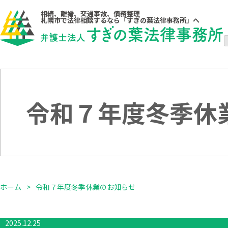
Skip
to
相続、離婚、交通事故、債務整理
content
札幌市で法律相談するなら「すぎの葉法律事務所」へ
令和７年度冬季休
ホーム
令和７年度冬季休業のお知らせ
2025.12.25